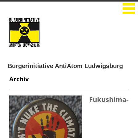
Bürgerinitiative AntiAtom Ludwigsburg
Willkommen bei der BI Antiatom
Archiv
Ludwigsburg!
Fukushima-