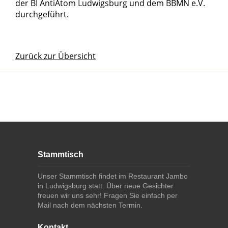
der BI AntiAtom Ludwigsburg und dem BBMN e.V.
durchgeführt.
Zurück zur Übersicht
Aus dem Archiv
Fussbereich
Footer content
Stammtisch
Unser Stammtisch findet im Restaurant Jambo
in Ludwigsburg statt. Über neue Gesichter
freuen wir uns sehr! Fragen Sie einfach per
Mail nach dem nächsten Termin.
Kontakt